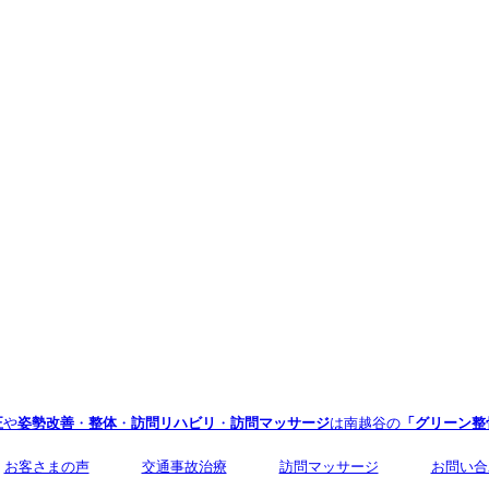
正
や
姿勢改善
・
整体
・
訪問リハビリ
・
訪問マッサージ
は南越谷の
「グリーン整
お客さまの声
交通事故治療
訪問マッサージ
お問い合