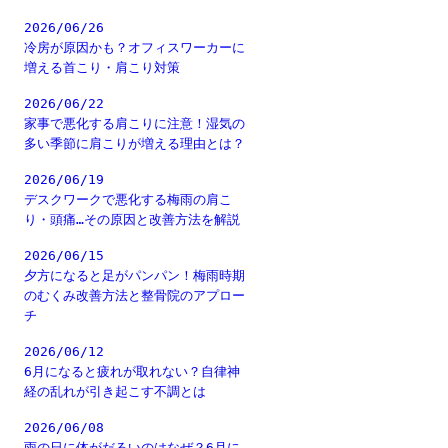
2026/06/26
冷房が原因かも？オフィスワーカーに
増える首こり・肩こり対策
2026/06/22
家事で悪化する肩こりに注意！湿気の
多い季節に肩こりが増える理由とは？
2026/06/19
デスクワークで悪化する梅雨の肩こ
り・頭痛…その原因と改善方法を解説
2026/06/15
夕方になると足がパンパン！梅雨時期
のむくみ改善方法と整骨院のアプロー
チ
2026/06/12
6月になると疲れが取れない？自律神
経の乱れが引き起こす不調とは
2026/06/08
雨の日に体がだるいのはなぜ？6月に