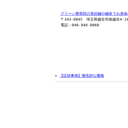
グリーン整骨院の美顔鍼や鍼灸でお身体
〒343-0845 埼玉県越谷市南越谷4-18
電話：048-940-0868
«
【症状事例】慢性的な腰痛