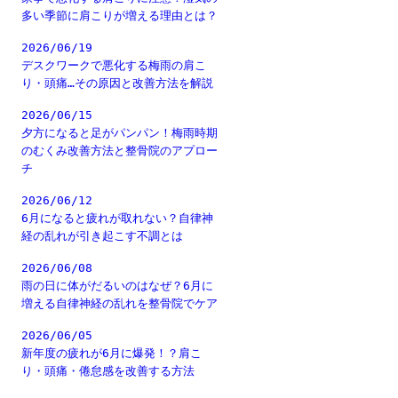
多い季節に肩こりが増える理由とは？
2026/06/19
デスクワークで悪化する梅雨の肩こ
り・頭痛…その原因と改善方法を解説
2026/06/15
夕方になると足がパンパン！梅雨時期
のむくみ改善方法と整骨院のアプロー
チ
2026/06/12
6月になると疲れが取れない？自律神
経の乱れが引き起こす不調とは
2026/06/08
雨の日に体がだるいのはなぜ？6月に
増える自律神経の乱れを整骨院でケア
2026/06/05
新年度の疲れが6月に爆発！？肩こ
り・頭痛・倦怠感を改善する方法