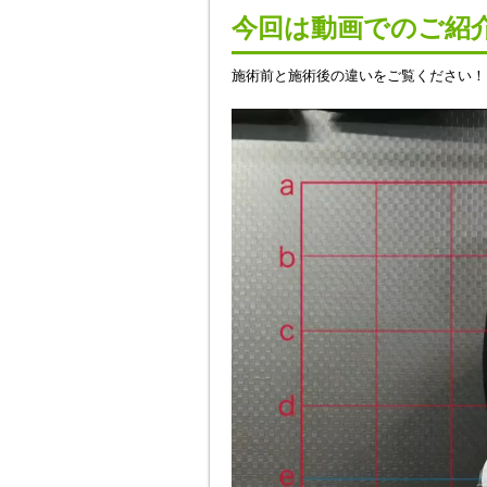
今回は動画でのご紹
施術前と施術後の違いをご覧ください！
動
画
プ
レ
ー
ヤ
ー