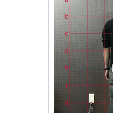
ー
ヤ
ー