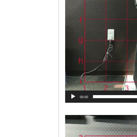
00:00
動
画
プ
レ