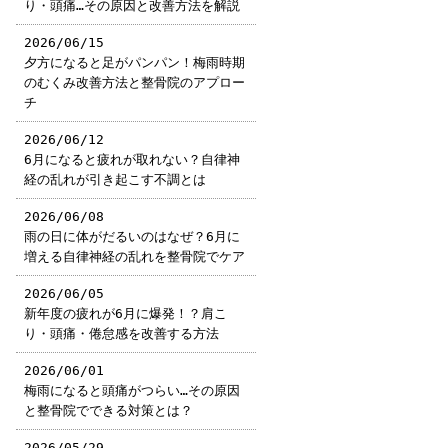
り・頭痛…その原因と改善方法を解説
2026/06/15
夕方になると足がパンパン！梅雨時期
のむくみ改善方法と整骨院のアプロー
チ
2026/06/12
6月になると疲れが取れない？自律神
経の乱れが引き起こす不調とは
2026/06/08
雨の日に体がだるいのはなぜ？6月に
増える自律神経の乱れを整骨院でケア
2026/06/05
新年度の疲れが6月に爆発！？肩こ
り・頭痛・倦怠感を改善する方法
2026/06/01
梅雨になると頭痛がつらい…その原因
と整骨院でできる対策とは？
2026/05/29