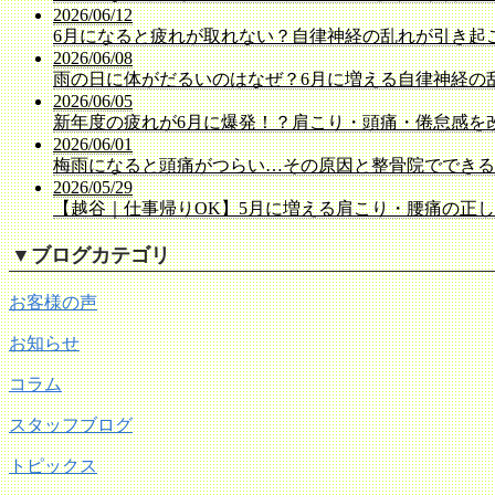
2026/06/12
6月になると疲れが取れない？自律神経の乱れが引き起
2026/06/08
雨の日に体がだるいのはなぜ？6月に増える自律神経の
2026/06/05
新年度の疲れが6月に爆発！？肩こり・頭痛・倦怠感を
2026/06/01
梅雨になると頭痛がつらい…その原因と整骨院でできる
2026/05/29
【越谷｜仕事帰りOK】5月に増える肩こり・腰痛の正
▼
ブログカテゴリ
お客様の声
お知らせ
コラム
スタッフブログ
トピックス