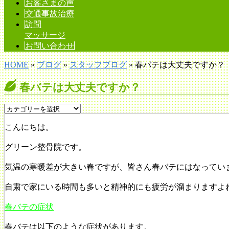
お客さまの声
交通事故治療
訪問
マッサージ
お問い合わせ
HOME
»
ブログ
»
スタッフブログ
» 春バテは大丈夫ですか？
春バテは大丈夫ですか？
こんにちは。
グリーン整骨院です。
気温の寒暖差が大きい春ですが、皆さん春バテにはなってい
自粛で家にいる時間も多いと精神的にも疲労が溜まりますよ
春バテの症状
春バテは以下のような症状があります。