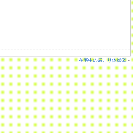
在宅中の肩こり体操②
»