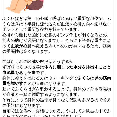
ふくらはぎは第二の心臓と呼ばれるほど重要な部位で、ふ
くらはぎは下半身に流れ込んだ血液を心臓方向へ送り返す
ポンプとして重要な役割を持っています。
心臓から離れた箇所は心臓のポンプ作用が弱くなるため、
筋肉の助けが必要になりますし、さらに下半身は重力によ
って血液が心臓へ変える方向への力が弱くなるため、筋肉
の重要性は高くなります。
ではむくみの軽減や解消はどうするか
ずばりむくみの改善は
体内に溜まった水分を排出すことと
血流量
をあげる事です。
身体に冷えを感じる方はウォーキングで
ふくらはぎの筋肉
量を増やすこと
が大事になります。
動いてふくらはぎを刺激することで、身体の水分や老廃物
が血液と一緒に循環するようになります。
それによって身体の循環が良くなり代謝もあがるので冷え
の予防にもなります。
自宅ではなるべく浴槽につかるようにしてお風呂の中でふ
くらはぎのマッサージをしてあげましょう。