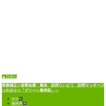
▲TOPへ
骨盤矯正
や
姿勢改善
・
整体
・
訪問リハビリ
・
訪問マッサージ
は南越谷の
「グリーン整骨院」
へ
HOME
施術内容