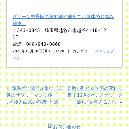
グリーン整骨院の美顔鍼や鍼灸でお身体のお悩み
解決！
〒343-0845 埼玉県越谷市南越谷4-18-12
1F
電話：048-940-0868
2025年11月10日(月) 13:28 ｜ カテゴリー：
スタッフブ
ログ
«
気温差で関節が重い…11
姿勢が乱れる季節の変わり
月のサラリーマンに多
目！11月の“デスクワーク
い“冷え由来の不調”とは
疲れ”を整える方法
»