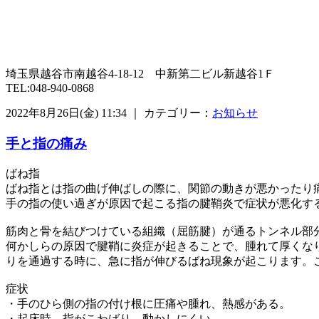
埼玉県越谷市南越谷4-18-12 中新第二ビル新越谷1Ｆ
TEL:048-940-0868
2022年8月26日(金) 11:34 ｜ カテゴリー：
お知らせ
手と指の痛み
ばね指
ばね指とは指の曲げ伸ばしの際に、関節の動きが悪かったり
手の指の使い過ぎが原因で起こる指の腱鞘炎で症状が悪化す
筋肉と骨を結びつけている組織（屈筋腱）が通るトンネル部
何かしらの原因で腱鞘に炎症が起きることで、腫れて厚くな
りを通過する時に、急に指が伸びるばね現象が起こります。こ
症状
・手のひら側の指の付け根に圧痛や腫れ、熱感がある。
・起床時、指がこわばり、動かしにくい。