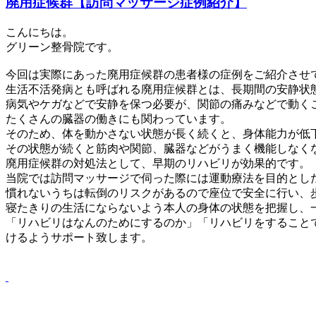
廃用症候群【訪問マッサージ症例紹介】
こんにちは。
グリーン整骨院です。
今回は実際にあった廃用症候群の患者様の症例をご紹介させ
生活不活発病とも呼ばれる廃用症候群とは、長期間の安静状
病気やケガなどで安静を保つ必要が、関節の痛みなどで動く
たくさんの臓器の働きにも関わっています。
そのため、体を動かさない状態が長く続くと、身体能力が低
その状態が続くと筋肉や関節、臓器などがうまく機能しなく
廃用症候群の対処法として、早期のリハビリが効果的です。
当院では訪問マッサージで伺った際には運動療法を目的とし
慣れないうちは転倒のリスクがあるので座位で安全に行い、
寝たきりの生活にならないよう本人の身体の状態を把握し、
「リハビリはなんのためにするのか」「リハビリをすること
けるようサポート致します。