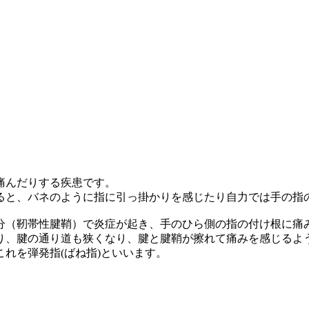
痛んだりする疾患です。
ると、バネのように指に引っ掛かりを感じたり自力では手の指
分（靭帯性腱鞘）で炎症が起き、手のひら側の指の付け根に痛
り、腱の通り道も狭くなり、腱と腱鞘が擦れて痛みを感じるよ
れを弾発指(ばね指)といいます。