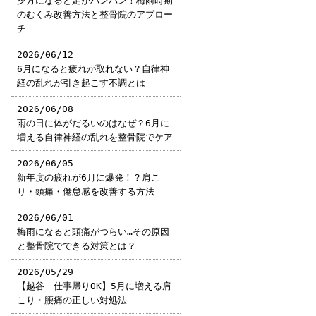
夕方になると足がパンパン！梅雨時期
のむくみ改善方法と整骨院のアプロー
チ
2026/06/12
6月になると疲れが取れない？自律神
経の乱れが引き起こす不調とは
2026/06/08
雨の日に体がだるいのはなぜ？6月に
増える自律神経の乱れを整骨院でケア
2026/06/05
新年度の疲れが6月に爆発！？肩こ
り・頭痛・倦怠感を改善する方法
2026/06/01
梅雨になると頭痛がつらい…その原因
と整骨院でできる対策とは？
2026/05/29
【越谷｜仕事帰りOK】5月に増える肩
こり・腰痛の正しい対処法