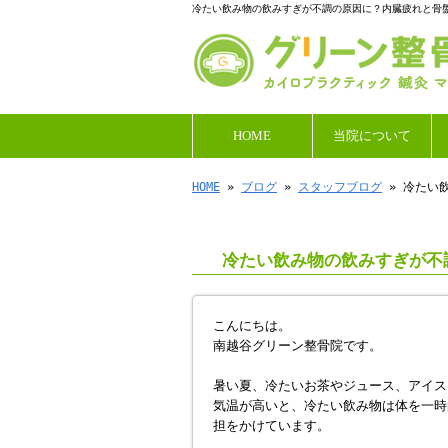
冷たい飲み物の飲みすぎが不調の原因に？内臓疲れと骨
HOME
当院について
HOME
»
ブログ
»
スタッフブログ
» 冷たい
冷たい飲み物の飲みすぎが不
こんにちは。
南越谷グリーン整骨院です。
暑い夏、冷たいお茶やジュース、アイス
気温が高いと、冷たい飲み物は体を一時
担をかけています。