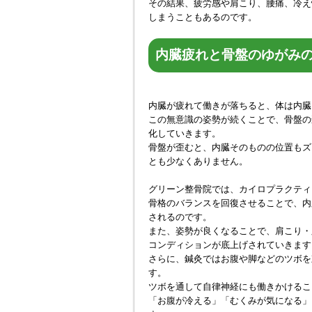
その結果、疲労感や肩こり、腰痛、冷え
しまうこともあるのです。
内臓疲れと骨盤のゆがみ
内臓が疲れて働きが落ちると、体は内臓
この無意識の姿勢が続くことで、骨盤の
化していきます。
骨盤が歪むと、内臓そのものの位置もズ
とも少なくありません。
グリーン整骨院では、カイロプラクティ
骨格のバランスを回復させることで、内
されるのです。
また、姿勢が良くなることで、肩こり・
コンディションが底上げされていきます
さらに、鍼灸ではお腹や脚などのツボを
す。
ツボを通して自律神経にも働きかけるこ
「お腹が冷える」「むくみが気になる」