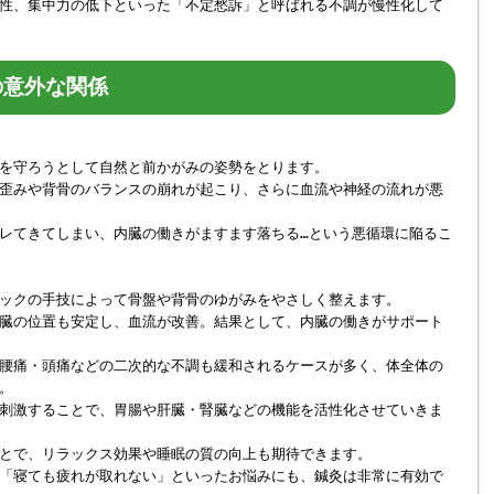
性、集中力の低下といった「不定愁訴」と呼ばれる不調が慢性化して
の意外な関係
を守ろうとして自然と前かがみの姿勢をとります。
歪みや背骨のバランスの崩れが起こり、さらに血流や神経の流れが悪
レてきてしまい、内臓の働きがますます落ちる…という悪循環に陥るこ
ックの手技によって骨盤や背骨のゆがみをやさしく整えます。
臓の位置も安定し、血流が改善。結果として、内臓の働きがサポート
腰痛・頭痛などの二次的な不調も緩和されるケースが多く、体全体の
。
刺激することで、胃腸や肝臓・腎臓などの機能を活性化させていきま
とで、リラックス効果や睡眠の質の向上も期待できます。
「寝ても疲れが取れない」といったお悩みにも、鍼灸は非常に有効で