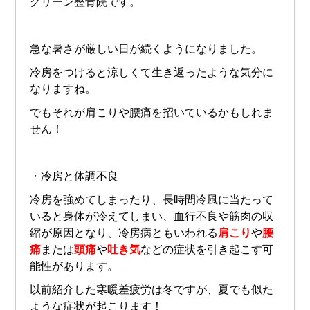
グリーン整骨院です。
急な暑さが厳しい日が続くようになりました。
冷房をつけると涼しくて生き返ったような気分に
なりますね。
でもそれが肩こりや腰痛を招いているかもしれま
せん！
・冷房と体調不良
冷房を強めてしまったり、長時間冷風に当たって
いると身体が冷えてしまい、血行不良や筋肉の収
縮が原因となり、冷房病ともいわれる
肩こり
や
腰
痛
または
頭痛
や
吐き気
などの症状を引き起こす可
能性があります。
以前紹介した寒暖差疲労は冬ですが、夏でも似た
ような症状が起こります！